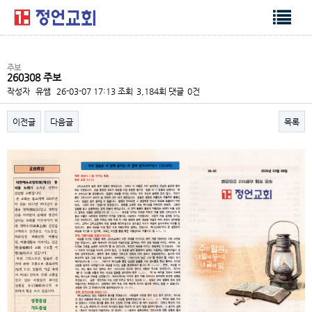
주보
260308 주보
작성자
유쌤
26-03-07 17:13
조회
3,184회
댓글
0건
이전글
다음글
목록
본문