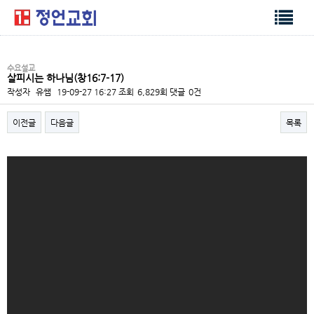
수요설교
살피시는 하나님(창16:7-17)
작성자
유쌤
19-09-27 16:27
조회
6,829회
댓글
0건
이전글
다음글
목록
본문