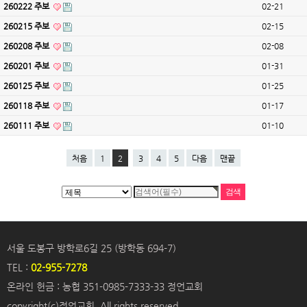
260222 주보
02-21
260215 주보
02-15
260208 주보
02-08
260201 주보
01-31
260125 주보
01-25
260118 주보
01-17
260111 주보
01-10
처음
1
2
3
4
5
다음
맨끝
서울 도봉구 방학로6길 25 (방학동 694-7)
TEL :
02-955-7278
온라인 헌금 : 농협 351-0985-7333-33 정언교회
copyright(c)정언교회. All rights reserved.