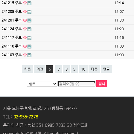
241215 주보
12-14
241208 주보
12-07
241201 주보
11-30
241124 주보
11-23
241117 주보
11-16
241110 주보
11-09
241103 주보
11-03
처음
이전
6
7
8
9
10
다음
맨끝
서울 도봉구 방학로6길 25 (방학동 694-7)
TEL :
02-955-7278
온라인 헌금 : 농협 351-0985-7333-33 정언교회
copyright(c)정언교회. All rights reserved.